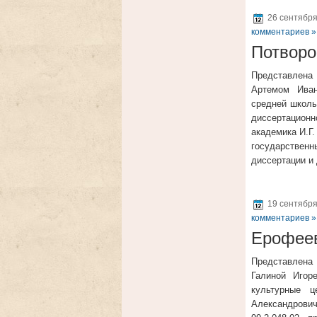
26 сентября
комментариев »
Потворо
Представлена 
Артемом Иван
средней школы
диссертационн
академика И.Г.
государствен
диссертации и
19 сентября
комментариев »
Ерофеев
Представлена 
Галиной Игор
культурные ц
Александрови