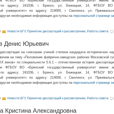
при ФГБОУ ВО «Брянский государственный университет имени ак
» по адресу: 241036, г. Брянск, ул. Бежицкая, 14, ФГБОУ ВО
ный университет» по адресу: 214000, г. Смоленск, ул. Пржевальск
 другая необходимая информация доступны на
персональной странице 
3
Новости БГУ
,
Принятие диссертаций к рассмотрению
,
Работа совета
в Денис Юрьевич
диссертация на соискание ученой степени кандидата исторических на
ичем на тему «Положение фабрично-заводских рабочих Московской губ
XX веков» по специальности 5.6.1 – отечественная история диссертац
при ФГБОУ ВО «Брянский государственный университет имени ак
» по адресу: 241036, г. Брянск, ул. Бежицкая, 14, ФГБОУ ВО
ный университет» по адресу: 214000, г. Смоленск, ул. Пржевальск
 другая необходимая информация доступны на
персональной странице 
3
Новости БГУ
,
Принятие диссертаций к рассмотрению
,
Работа совета
а Кристина Александровна