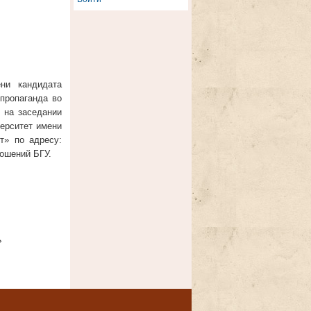
ени кандидата
пропаганда во
 на заседании
ерситет имени
т» по адресу:
ношений БГУ.
›