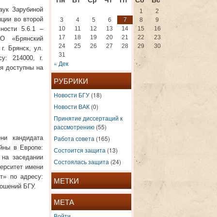
аук Зарубиной
1
2
ции во второй
3
4
5
6
7
8
9
ности 5.6.1 –
10
11
12
13
14
15
16
17
18
19
20
21
22
23
ВО «Брянский
24
25
26
27
28
29
30
г. Брянск, ул.
31
у: 214000, г.
« Дек
ия доступны на
РУБРИКИ
Новости БГУ
(18)
Новости ВАК
(0)
Принятие диссертаций к
рассмотрению
(55)
ени кандидата
Работа совета
(165)
йны в Европе:
Состоится защита
(13)
 на заседании
Состоялась защита
(24)
ерситет имени
т» по адресу:
МЕТКИ
ношений БГУ.
МЕТА
Войти