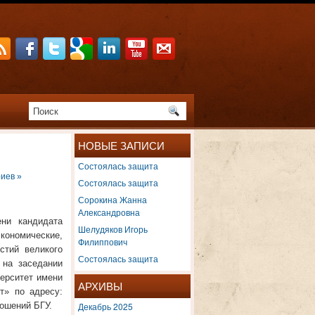
НОВЫЕ ЗАПИСИ
Состоялась защита
иев »
Состоялась защита
Сорокина Жанна
Александровна
ени кандидата
Шелудяков Игорь
кономические,
Филиппович
стий великого
Состоялась защита
 на заседании
ерситет имени
АРХИВЫ
т» по адресу:
ношений БГУ.
Декабрь 2025