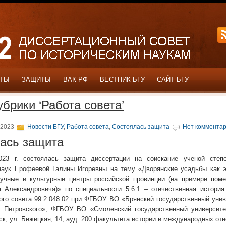
ОТЫ
ЗАЩИТЫ
ВАК РФ
ВЕСТНИК БГУ
САЙТ БГУ
убрики ‘Работа совета’
 2023
Новости БГУ
,
Работа совета
,
Состоялась защита
Нет комментар
ась защита
023 г. состоялась защита диссертации на соискание ученой степ
наук Ерофеевой Галины Игоревны на тему «Дворянские усадьбы как э
аучные и культурные центры российской провинции (на примере поме
 Александровича)» по специальности 5.6.1 – отечественная история
ого совета 99.2.048.02 при ФГБОУ ВО «Брянский государственный унив
. Петровского», ФГБОУ ВО «Смоленский государственный университе
нск, ул. Бежицкая, 14, ауд. 200 факультета истории и международных от