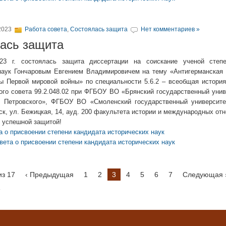
2023
Работа совета
,
Состоялась защита
Нет комментариев »
ась защита
23 г. состоялась защита диссертации на соискание ученой степ
наук Гончаровым Евгением Владимировичем на тему «Антигерманская 
ы Первой мировой войны» по специальности 5.6.2 – всеобщая история
ого совета 99.2.048.02 при ФГБОУ ВО «Брянский государственный унив
. Петровского», ФГБОУ ВО «Смоленский государственный университе
нск, ул. Бежицкая, 14, ауд. 200 факультета истории и международных от
 успешной защитой!
а о присвоении степени кандидата исторических наук
вета о присвоении степени кандидата исторических наук
из 17
‹ Предыдущая
1
2
3
4
5
6
7
Следующая 
»