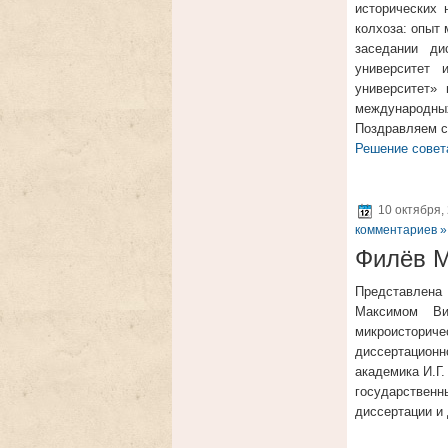
исторических 
колхоза: опыт 
заседании ди
университет 
университет» 
международных
Поздравляем с
Решение совет
10 октября,
комментариев »
Филёв М
Представлена
Максимом Ви
микроистори
диссертационн
академика И.Г.
государствен
диссертации и