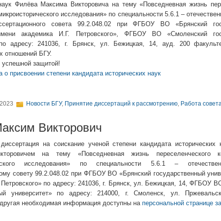
наук Филёва Максима Викторовича на тему «Повседневная жизнь пер
микроисторического исследования» по специальности 5.6.1 – отечествен
ссертационного совета 99.2.048.02 при ФГБОУ ВО «Брянский гос
имени академика И.Г. Петровского», ФГБОУ ВО «Смоленский гос
по адресу: 241036, г. Брянск, ул. Бежицкая, 14, ауд. 200 факульт
 отношений БГУ.
 успешной защитой!
а о присвоении степени кандидата исторических наук
 2023
Новости БГУ
,
Принятие диссертаций к рассмотрению
,
Работа совет
аксим Викторович
 диссертация на соискание ученой степени кандидата исторических
кторовичем на тему «Повседневная жизнь переселенческого к
ческого исследования» по специальности 5.6.1 – отечестве
ому совету 99.2.048.02 при ФГБОУ ВО «Брянский государственный унив
 Петровского» по адресу: 241036, г. Брянск, ул. Бежицкая, 14, ФГБОУ 
ный университет» по адресу: 214000, г. Смоленск, ул. Пржевальск
 другая необходимая информация доступны на
персональной странице 