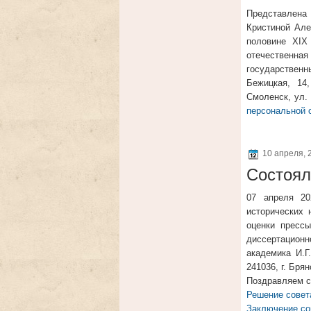
Представлена 
Кристиной Але
половине XIX
отечественн
государственны
Бежицкая, 14
Смоленск, ул.
персональной 
10 апреля, 
Состоял
07 апреля 20
исторических 
оценки прессы
диссертационн
академика И.Г
241036, г. Бря
Поздравляем с
Решение совет
Заключение со