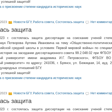
 успешной защитой!
а о присвоении степени кандидата исторических наук
 2023
Новости БГУ
,
Работа совета
,
Состоялась защита
Нет комментар
ась защита
023 г. состоялась защита диссертации на соискание ученой степ
наук Потворова Артема Ивановича на тему «Общественно-политическа
ийской средней школы в условиях Первой мировой войны» по специаль
 история на заседании диссертационного совета 99.2.048.02 при ФГБО
ный университет имени академика И.Г. Петровского», ФГБОУ ВО
й университет» по адресу: 241036, г. Брянск, ул. Бежицкая, 14, ауд. 
дународных отношений БГУ.
 успешной защитой!
а о присвоении степени кандидата исторических наук
 2023
Новости БГУ
,
Работа совета
,
Состоялась защита
Нет комментар
ась защита
023 г. состоялась защита диссертации на соискание ученой степ