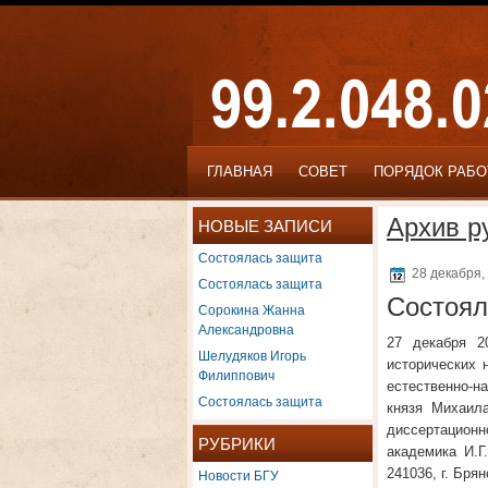
ГЛАВНАЯ
СОВЕТ
ПОРЯДОК РАБ
Архив р
НОВЫЕ ЗАПИСИ
Состоялась защита
28 декабря,
Состоялась защита
Состоял
Сорокина Жанна
Александровна
27 декабря 2
Шелудяков Игорь
исторических 
Филиппович
естественно-н
Состоялась защита
князя Михаила
диссертационн
РУБРИКИ
академика И.Г
Новости БГУ
241036, г. Бря