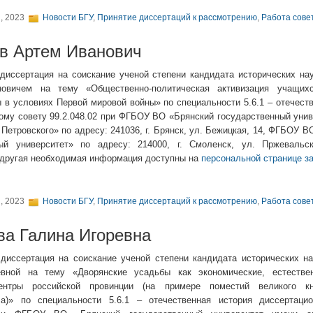
, 2023
Новости БГУ
,
Принятие диссертаций к рассмотрению
,
Работа сове
в Артем Иванович
диссертация на соискание ученой степени кандидата исторических на
овичем на тему «Общественно-политическая активизация учащихс
 в условиях Первой мировой войны» по специальности 5.6.1 – отечест
ому совету 99.2.048.02 при ФГБОУ ВО «Брянский государственный унив
 Петровского» по адресу: 241036, г. Брянск, ул. Бежицкая, 14, ФГБОУ 
ный университет» по адресу: 214000, г. Смоленск, ул. Пржевальск
 другая необходимая информация доступны на
персональной странице 
, 2023
Новости БГУ
,
Принятие диссертаций к рассмотрению
,
Работа сове
а Галина Игоревна
диссертация на соискание ученой степени кандидата исторических н
евной на тему «Дворянские усадьбы как экономические, естестве
ентры российской провинции (на примере поместий великого к
ча)» по специальности 5.6.1 – отечественная история диссертаци