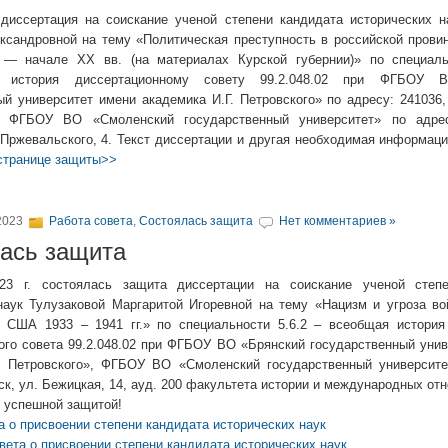
диссертация на соискание ученой степени кандидата исторических н
ксандровной на тему «Политическая преступность в российской провин
 — начале XX вв. (на материалах Курской губернии)» по специаль
ая история диссертационному совету 99.2.048.02 при ФГБОУ 
й университет имени академика И.Г. Петровского» по адресу: 241036, 
, ФГБОУ ВО «Смоленский государственный университет» по адрес
 Пржевальского, 4. Текст диссертации и другая необходимая информац
странице защиты>>
2023
Работа совета
,
Состоялась защита
Нет комментариев »
ась защита
23 г. состоялась защита диссертации на соискание ученой степ
наук Тулузаковой Маргаритой Игоревной на тему «Нацизм и угроза во
 США 1933 – 1941 гг.» по специальности 5.6.2 – всеобщая история
ого совета 99.2.048.02 при ФГБОУ ВО «Брянский государственный унив
. Петровского», ФГБОУ ВО «Смоленский государственный университе
нск, ул. Бежицкая, 14, ауд. 200 факультета истории и международных от
 успешной защитой!
а о присвоении степени кандидата исторических наук
вета о присвоении степени кандидата исторических наук