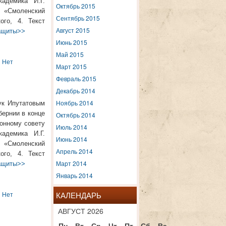
адемика И.Г.
Октябрь 2015
 «Смоленский
Сентябрь 2015
ого, 4. Текст
Август 2015
защиты>>
Июнь 2015
Май 2015
Нет
Март 2015
Февраль 2015
Декабрь 2014
Ноябрь 2014
ук Ипутатовым
ернии в конце
Октябрь 2014
ионному совету
Июль 2014
адемика И.Г.
Июнь 2014
 «Смоленский
Апрель 2014
ого, 4. Текст
Март 2014
защиты>>
Январь 2014
КАЛЕНДАРЬ
Нет
АВГУСТ 2026
Пн
Вт
Ср
Чт
Пт
Сб
Вс