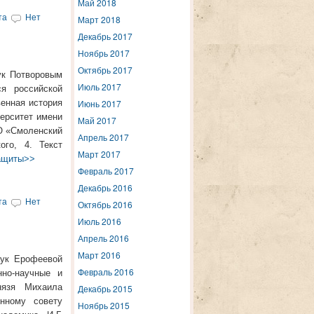
Май 2018
та
Нет
Март 2018
Декабрь 2017
Ноябрь 2017
Октябрь 2017
ук Потворовым
Июль 2017
я российской
венная история
Июнь 2017
ерситет имени
Май 2017
ВО «Смоленский
Апрель 2017
ого, 4. Текст
Март 2017
защиты>>
Февраль 2017
Декабрь 2016
та
Нет
Октябрь 2016
Июль 2016
Апрель 2016
Март 2016
аук Ерофеевой
Февраль 2016
нно-научные и
нязя Михаила
Декабрь 2015
онному совету
Ноябрь 2015