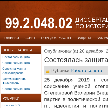
ГЛАВНАЯ
СОВЕТ
ПОРЯДОК РАБОТЫ
ЗАЩИТЫ
ВАК Р
НОВЫЕ ЗАПИСИ
Опубликовал(а) 26 декабря, 
Состоялась защита
Состоялась защит
Состоялась защита
Сорокина Жанна
Рубрики
Работа совета
Александровна
Шелудяков Игорь
25 декабря 2019 г. со
Филиппович
соискание ученой степ
Состоялась защита
Степановой Валерии Влад
РУБРИКИ
партия в политической с
Новости БГУ
гг.: идеология и полит