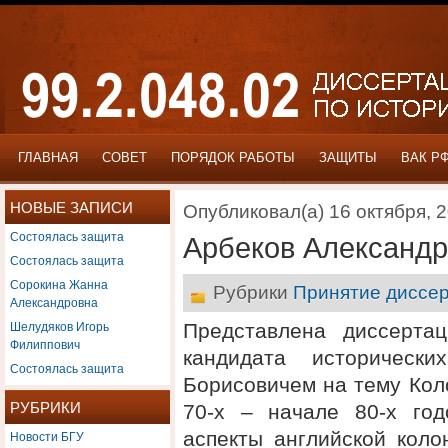
ГЛАВНАЯ
СОВЕТ
ПОРЯДОК РАБОТЫ
ЗАЩИТЫ
ВАК Р
НОВЫЕ ЗАПИСИ
Опубликовал(а) 16 октября, 
Состоялась защита
Арбеков Александр
Состоялась защита
Сорокина Жанна
Рубрики
Принятие диссер
Александровна
Шелудяков Игорь
Представлена диссерта
Филиппович
кандидата историческ
Состоялась защита
Борисовичем на тему Кол
РУБРИКИ
70-х – начале 80-х год
Новости БГУ
аспекты английской коло