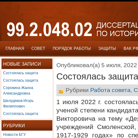
ГЛАВНАЯ
СОВЕТ
ПОРЯДОК РАБОТЫ
ЗАЩИТЫ
ВАК Р
НОВЫЕ ЗАПИСИ
Опубликовал(а) 5 июля, 2022
Состоялась защита
Состоялась защит
Состоялась защита
Сорокина Жанна
Рубрики
Работа совета
,
С
Александровна
Шелудяков Игорь
1 июля 2022 г. состояла
Филиппович
ученой степени кандидат
Состоялась защита
Викторовича на тему «Де
РУБРИКИ
учреждений Смоленской,
Новости БГУ
1917-1929 годах» по спе