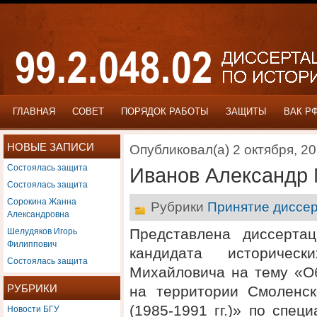
ГЛАВНАЯ
СОВЕТ
ПОРЯДОК РАБОТЫ
ЗАЩИТЫ
ВАК Р
НОВЫЕ ЗАПИСИ
Опубликовал(а) 2 октября, 2
Состоялась защита
Иванов Александр
Состоялась защита
Сорокина Жанна
Рубрики
Принятие диссер
Александровна
Шелудяков Игорь
Представлена диссерта
Филиппович
кандидата историчес
Состоялась защита
Михайловича на тему «О
РУБРИКИ
на территории Смоленск
Новости БГУ
(1985-1991 гг.)» по спец