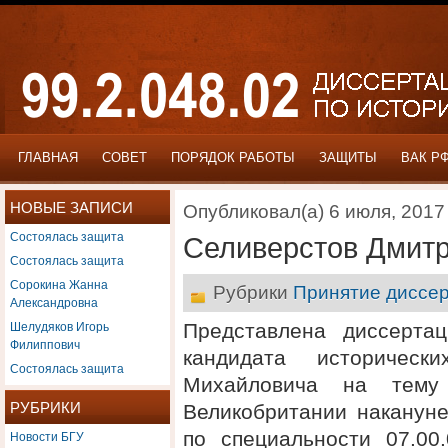
ГЛАВНАЯ
СОВЕТ
ПОРЯДОК РАБОТЫ
ЗАЩИТЫ
ВАК Р
НОВЫЕ ЗАПИСИ
Опубликовал(а) 6 июля, 2017
Состоялась защита
Селиверстов Дмит
Состоялась защита
Сорокина Жанна
Рубрики
Принятие диссер
Александровна
Шелудяков Игорь
Представлена диссерта
Филиппович
кандидата историческ
Состоялась защита
Михайловича на тему 
РУБРИКИ
Великобритании наканун
Новости БГУ
по специальности 07.00