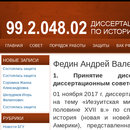
ГЛАВНАЯ
СОВЕТ
ПОРЯДОК РАБОТЫ
ЗАЩИТЫ
ВАК Р
НОВЫЕ ЗАПИСИ
Федин Андрей Вал
Состоялась защита
1. Принятие дис
Состоялась защита
Сорокина Жанна
диссертационным сове
Александровна
01 ноября 2017 г. диссе
Шелудяков Игорь
Филиппович
на тему «Иезуитская м
Состоялась защита
половине XVII в.» по с
история (новая и нове
РУБРИКИ
Америки), представлен
Новости БГУ