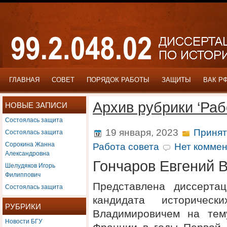
ГЛАВНАЯ
СОВЕТ
ПОРЯДОК РАБОТЫ
ЗАЩИТЫ
ВАК Р
Архив рубрики ‘Раб
НОВЫЕ ЗАПИСИ
Состоялась защита
Состоялась защита
19 января, 2023
Принят
Сорокина Жанна
Работа совета
Нет коммен
Александровна
Гончаров Евгений 
Шелудяков Игорь
Филиппович
Представлена диссерта
Состоялась защита
кандидата историчес
РУБРИКИ
Владимировичем на тем
Новости БГУ