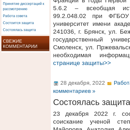
Франции в годы Первой 
Принятие диссертаций к
5.6.2 – всеобщая ист
рассмотрению
99.2.048.02 при ФГБОУ
Работа совета
Состоится защита
университет имени акаде
Состоялась защита
241036, г. Брянск, ул. 
государственный униве
СВЕЖИЕ
КОММЕНТАРИИ
Смоленск, ул. Пржевальск
необходимая информ
странице защиты>>
28 декабря, 2022
Работ
комментариев »
Состоялась защит
23 декабря 2022 г. со
соискание ученой степ
Майорова Анатолия Але