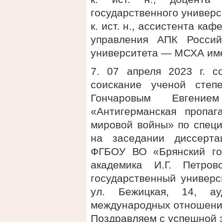
государственного универ
к. ист. н., ассистента ка
управления АПК Российс
университета — МСХА име
7. 07 апреля 2023 г. с
соискание ученой степ
Гончаровым Евгени
«Антигерманская пропа
мировой войны» по специ
на заседании диссерта
ФГБОУ ВО «Брянский го
академика И.Г. Петро
государственный универси
ул. Бежицкая, 14, а
международных отношени
Поздравляем с успешной 