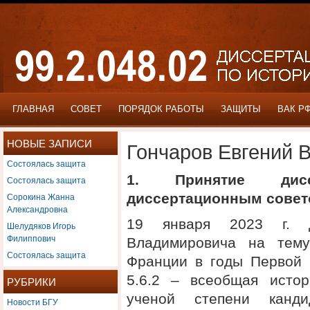
ГЛАВНАЯ
СОВЕТ
ПОРЯДОК РАБОТЫ
ЗАЩИТЫ
ВАК Р
НОВЫЕ ЗАПИСИ
Гончаров Евгений 
Состоялась защита
1. Принятие дис
Состоялась защита
Сорокина Жанна
диссертационным сове
Александровна
19 января 2023 г. д
Шелудяков Игорь
Филиппович
Владимировича на тему
Состоялась защита
Франции в годы Первой 
5.6.2 – всеобщая истор
РУБРИКИ
ученой степени канди
Новости БГУ