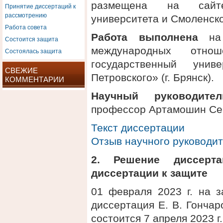
размещена на сайте
Принятие диссертаций к
рассмотрению
университета и Смоленско
Работа совета
Работа выполнена
на 
Состоится защита
международных отн
Состоялась защита
государственный унив
СВЕЖИЕ
Петровского» (г. Брянск).
КОММЕНТАРИИ
Научный руководител
профессор Артамошин Се
Текст диссертации
Отзыв научного руководи
2. Решение диссерт
диссертации к защите
01 февраля 2023 г. на з
диссертация Е. В. Гонча
состоится 7 апреля 2023 г