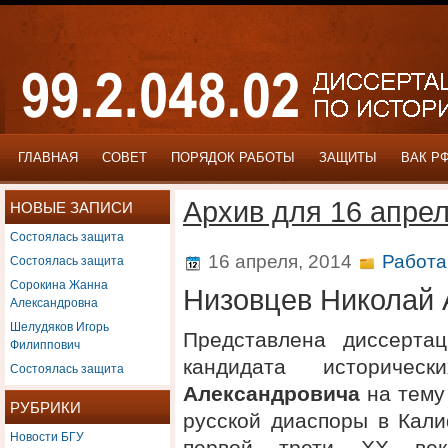
ГЛАВНАЯ
СОВЕТ
ПОРЯДОК РАБОТЫ
ЗАЩИТЫ
ВАК Р
Архив для 16 апрел
НОВЫЕ ЗАПИСИ
Состоялась защита
Состоялась защита
16 апреля, 2014
Работа
Сорокина Жанна
Низовцев Николай 
Александровна
Шелудяков Игорь
Представлена диссерта
Филиппович
кандидата историче
Состоялась защита
Александровича
на тему
РУБРИКИ
русской диаспоры в Кал
Новости БГУ
первой трети XX века