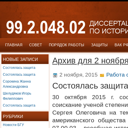
ГЛАВНАЯ
СОВЕТ
ПОРЯДОК РАБОТЫ
ЗАЩИТЫ
ВАК Р
Архив для 2 ноября
НОВЫЕ ЗАПИСИ
Состоялась защита
Состоялась защита
2 ноября, 2015
Работа 
Сорокина Жанна
Состоялась защит
Александровна
Шелудяков Игорь
30 октября 2015 г. со
Филиппович
соискание ученой степени
Состоялась защита
Сергея Олеговича на те
РУБРИКИ
американского общества
Новости БГУ
07.00.03 – всеобщая ист