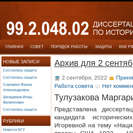
ГЛАВНАЯ
СОВЕТ
ПОРЯДОК РАБОТЫ
ЗАЩИТЫ
ВАК Р
Архив для 2 сентяб
НОВЫЕ ЗАПИСИ
Состоялась защита
Состоялась защита
2 сентября, 2022
Приня
Сорокина Жанна
Работа совета
Нет коммен
Александровна
Тулузакова Маргар
Шелудяков Игорь
Филиппович
Представлена диссерта
Состоялась защита
кандидата исторически
РУБРИКИ
Игоревной на тему «Наци
Новости БГУ