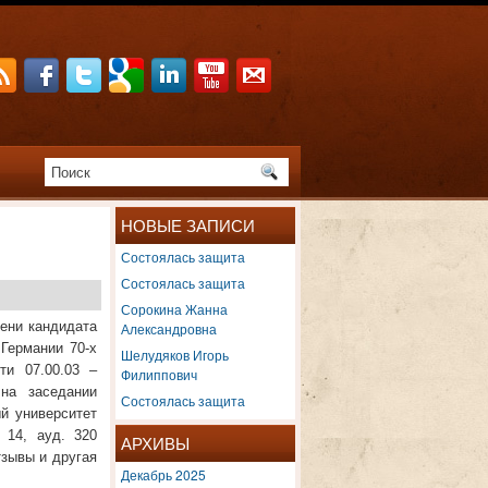
НОВЫЕ ЗАПИСИ
Состоялась защита
Состоялась защита
Сорокина Жанна
пени кандидата
Александровна
Германии 70-х
Шелудяков Игорь
ти 07.00.03 –
Филиппович
на заседании
Состоялась защита
й университет
 14, ауд. 320
АРХИВЫ
тзывы и другая
Декабрь 2025