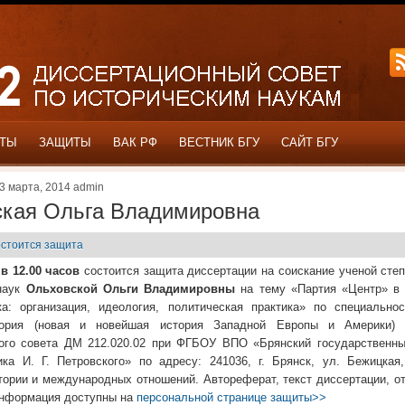
ОТЫ
ЗАЩИТЫ
ВАК РФ
ВЕСТНИК БГУ
САЙТ БГУ
3 марта, 2014 admin
кая Ольга Владимировна
стоится защита
 в 12.00 часов
состоится защита диссертации на соискание ученой сте
наук
Ольховской Ольги Владимировны
на тему «Партия «Центр» в 
а: организация, идеология, политическая практика» по специальнос
ория (новая и новейшая история Западной Европы и Америки) 
ого совета ДМ 212.020.02 при ФГБОУ ВПО «Брянский государственны
ка И. Г. Петровского» по адресу: 241036, г. Брянск, ул. Бежицкая,
тории и международных отношений. Автореферат, текст диссертации, о
информация доступны на
персональной странице защиты>>