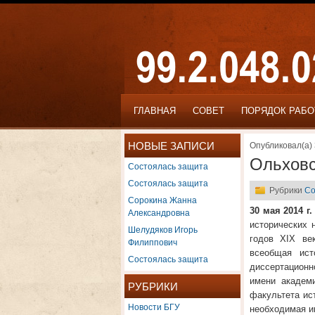
ГЛАВНАЯ
СОВЕТ
ПОРЯДОК РАБ
НОВЫЕ ЗАПИСИ
Опубликовал(а) 
Ольховс
Состоялась защита
Состоялась защита
Рубрики
Со
Сорокина Жанна
30 мая 2014 г.
Александровна
исторических 
Шелудяков Игорь
годов XIX век
Филиппович
всеобщая ист
Состоялась защита
диссертационн
имени академи
РУБРИКИ
факультета ис
Новости БГУ
необходимая 