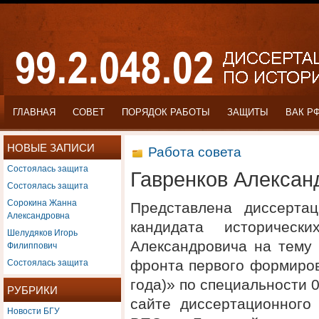
ГЛАВНАЯ
СОВЕТ
ПОРЯДОК РАБОТЫ
ЗАЩИТЫ
ВАК Р
НОВЫЕ ЗАПИСИ
Работа совета
Состоялась защита
Гавренков Алексан
Состоялась защита
Сорокина Жанна
Представлена диссерта
Александровна
кандидата историческ
Шелудяков Игорь
Александровича на тему 
Филиппович
Состоялась защита
фронта первого формиров
года)» по специальности 
РУБРИКИ
сайте диссертационного
Новости БГУ