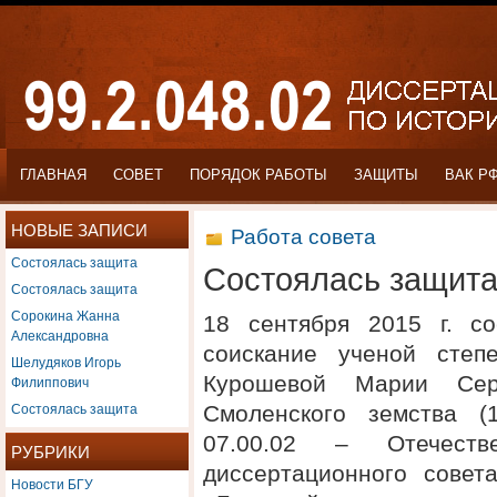
ГЛАВНАЯ
СОВЕТ
ПОРЯДОК РАБОТЫ
ЗАЩИТЫ
ВАК Р
НОВЫЕ ЗАПИСИ
Работа совета
Состоялась защита
Состоялась защит
Состоялась защита
Сорокина Жанна
18 сентября 2015 г. с
Александровна
соискание ученой степ
Шелудяков Игорь
Курошевой Марии Сер
Филиппович
Состоялась защита
Смоленского земства (1
07.00.02 – Отечест
РУБРИКИ
диссертационного сове
Новости БГУ