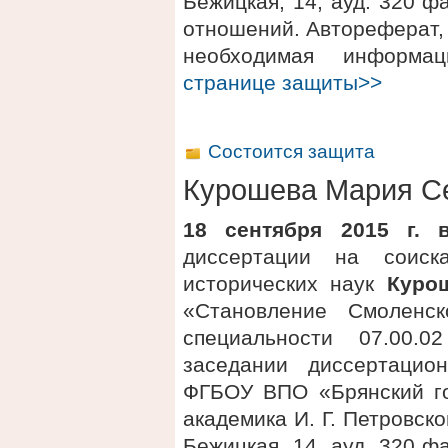
Бежицкая, 14, ауд. 320 
отношений. Автореферат, 
необходимая информ
странице защиты>>
Состоится защита
Курошева Мария С
18 сентября 2015 г. 
диссертации на соиск
исторических наук
Куро
«Становление Смоленск
специальности 07.00.
заседании диссертацио
ФГБОУ ВПО «Брянский го
академика И. Г. Петровског
Бежицкая, 14, ауд. 320 