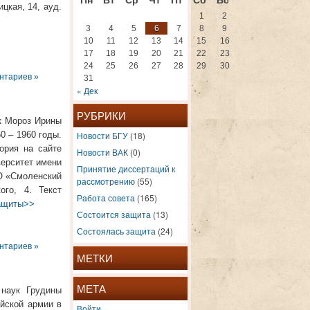
цкая, 14, ауд.
1
2
3
4
5
6
7
8
9
10
11
12
13
14
15
16
17
18
19
20
21
22
23
24
25
26
27
28
29
30
нтариев »
31
« Дек
РУБРИКИ
к Мороз Ирины
0 – 1960 годы.
Новости БГУ
(18)
ория на сайте
Новости ВАК
(0)
верситет имени
Принятие диссертаций к
ВО «Смоленский
рассмотрению
(55)
ого, 4. Текст
Работа совета
(165)
защиты>>
Состоится защита
(13)
Состоялась защита
(24)
нтариев »
МЕТКИ
МЕТА
 наук Грудины
йской армии в
Войти