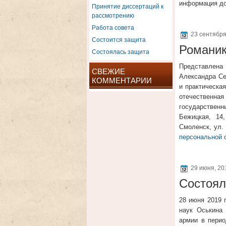
информация д
Принятие диссертаций к
рассмотрению
Работа совета
23 сентября
Состоится защита
Романик
Состоялась защита
Представлена 
СВЕЖИЕ
Александра Се
КОММЕНТАРИИ
и практическая
отечественная
государственны
Бежицкая, 14
Смоленск, ул.
персональной 
29 июня, 2
Состоял
28 июня 2019 
наук Оськина
армии в перио