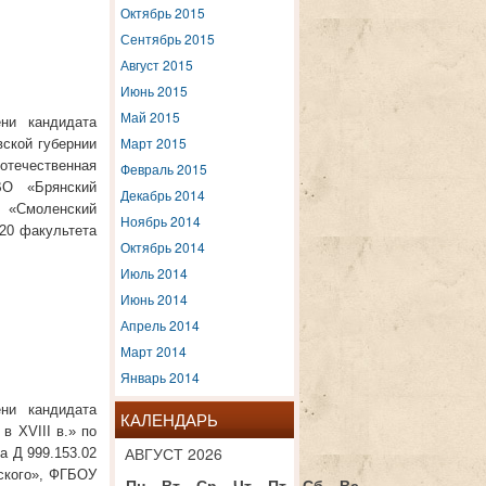
Октябрь 2015
Сентябрь 2015
Август 2015
Июнь 2015
Май 2015
ени кандидата
Март 2015
ской губернии
отечественная
Февраль 2015
ВО «Брянский
Декабрь 2014
 «Смоленский
Ноябрь 2014
320 факультета
Октябрь 2014
Июль 2014
Июнь 2014
Апрель 2014
Март 2014
Январь 2014
ени кандидата
КАЛЕНДАРЬ
в XVIII в.» по
АВГУСТ 2026
а Д 999.153.02
ского», ФГБОУ
Пн
Вт
Ср
Чт
Пт
Сб
Вс