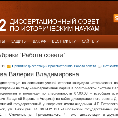
ОТЫ
ЗАЩИТЫ
ВАК РФ
ВЕСТНИК БГУ
САЙТ БГУ
убрики ‘Работа совета’
2019
Принятие диссертаций к рассмотрению
,
Работа совета
Нет комм
ва Валерия Владимировна
диссертация на соискание ученой степени кандидата исторических на
мировны на тему «Консервативная партия в политической системе Вел
: идеология и политика» по специальности 07.00.03 – всеобщая ист
рия Западной Европы и Америки) на сайте диссертационного совета Д 
нский государственный университет имени академика И.Г. Петровског
янск, ул. Бежицкая, 14, ФГБОУ ВО «Смоленский государственный ун
0, г. Смоленск, ул. Пржевальского, 4. Текст диссертации и друга