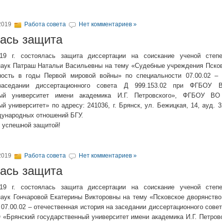
2019
Работа совета
Нет комментариев »
ась защита
19 г. состоялась защита диссертации на соискание ученой степ
наук Патраш Натальи Васильевны на тему «Судебные учреждения Псков
ность в годы Первой мировой войны» по специальности 07.00.02 – 
заседании диссертационного совета Д 999.153.02 при ФГБОУ 
ный университет имени академика И.Г. Петровского», ФГБОУ ВО
й университет» по адресу: 241036, г. Брянск, ул. Бежицкая, 14, ауд. 
дународных отношений БГУ.
 успешной защитой!
2019
Работа совета
Нет комментариев »
ась защита
19 г. состоялась защита диссертации на соискание ученой степ
наук Гончаровой Екатерины Викторовны на тему «Псковское дворянство 
07.00.02 – отечественная история на заседании диссертационного совет
«Брянский государственный университет имени академика И.Г. Петров