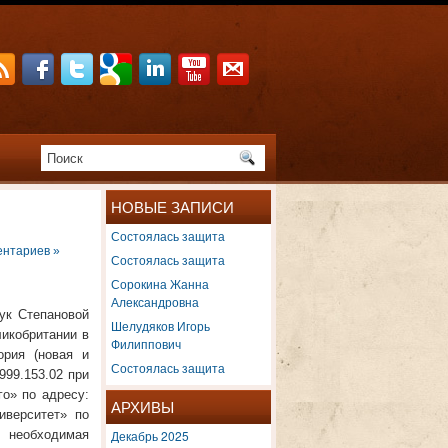
НОВЫЕ ЗАПИСИ
Состоялась защита
ентариев »
Состоялась защита
Сорокина Жанна
Александровна
ук Степановой
Шелудяков Игорь
икобритании в
Филиппович
ория (новая и
Состоялась защита
999.153.02 при
о» по адресу:
АРХИВЫ
иверситет» по
я необходимая
Декабрь 2025