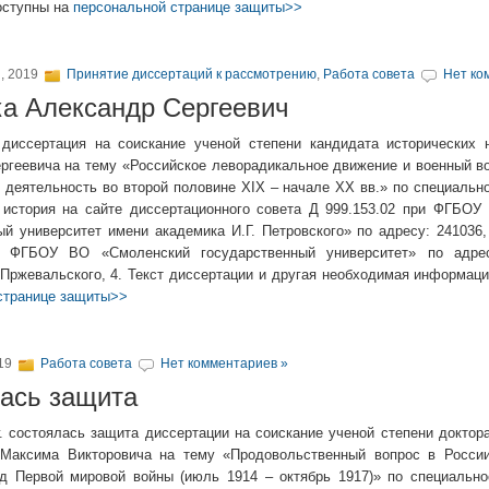
оступны на
персональной странице защиты>>
, 2019
Принятие диссертаций к рассмотрению
,
Работа совета
Нет ко
а Александр Сергеевич
диссертация на соискание ученой степени кандидата исторических 
ргеевича на тему «Российское леворадикальное движение и военный во
 деятельность во второй половине XIX – начале XX вв.» по специально
 история на сайте диссертационного совета Д 999.153.02 при ФГБОУ
й университет имени академика И.Г. Петровского» по адресу: 241036, 
, ФГБОУ ВО «Смоленский государственный университет» по адрес
 Пржевальского, 4. Текст диссертации и другая необходимая информац
странице защиты>>
019
Работа совета
Нет комментариев »
ась защита
г. состоялась защита диссертации на соискание ученой степени доктор
 Максима Викторовича на тему «Продовольственный вопрос в Росси
д Первой мировой войны (июль 1914 – октябрь 1917)» по специальнос