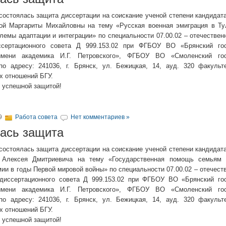
 состоялась защита диссертации на соискание ученой степени кандидат
ой Маргариты Михайловны на тему «Русская военная эмиграция в Ту
облемы адаптации и интеграции» по специальности 07.00.02 – отечествен
ссертационного совета Д 999.153.02 при ФГБОУ ВО «Брянский го
имени академика И.Г. Петровского», ФГБОУ ВО «Смоленский гос
по адресу: 241036, г. Брянск, ул. Бежицкая, 14, ауд. 320 факульт
 отношений БГУ.
 успешной защитой!
19
Работа совета
Нет комментариев »
ась защита
 состоялась защита диссертации на соискание ученой степени кандидат
 Алексея Дмитриевича на тему «Государственная помощь семьям 
ии в годы Первой мировой войны» по специальности 07.00.02 – отечест
 диссертационного совета Д 999.153.02 при ФГБОУ ВО «Брянский го
имени академика И.Г. Петровского», ФГБОУ ВО «Смоленский гос
по адресу: 241036, г. Брянск, ул. Бежицкая, 14, ауд. 320 факульт
 отношений БГУ.
 успешной защитой!