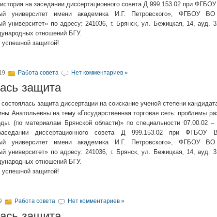
 история на заседании диссертационного совета Д 999.153.02 при ФГБО
ный университет имени академика И.Г. Петровского», ФГБОУ ВО
й университет» по адресу: 241036, г. Брянск, ул. Бежицкая, 14, ауд. 
дународных отношений БГУ.
 успешной защитой!
019
Работа совета
Нет комментариев »
ась защита
. состоялась защита диссертации на соискание ученой степени кандидат
ны Анатольевны на тему «Государственная торговая сеть: проблемы раз
оды. (по материалам Брянской области)» по специальности 07.00.02 –
заседании диссертационного совета Д 999.153.02 при ФГБОУ 
ный университет имени академика И.Г. Петровского», ФГБОУ ВО
й университет» по адресу: 241036, г. Брянск, ул. Бежицкая, 14, ауд. 
дународных отношений БГУ.
 успешной защитой!
19
Работа совета
Нет комментариев »
ась защита