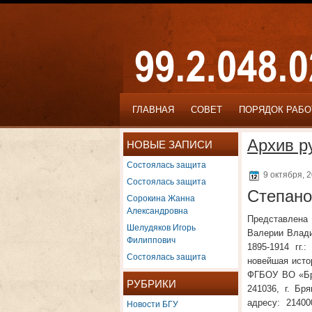
ГЛАВНАЯ
СОВЕТ
ПОРЯДОК РАБ
Архив р
НОВЫЕ ЗАПИСИ
Состоялась защита
9 октября, 
Состоялась защита
Степано
Сорокина Жанна
Александровна
Представлена 
Шелудяков Игорь
Валерии Влади
Филиппович
1895-1914 гг.
Состоялась защита
новейшая исто
ФГБОУ ВО «Бря
РУБРИКИ
241036, г. Бр
Новости БГУ
адресу: 21400