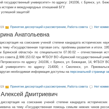
 государственный университет» по адресу: 241036, г. Брянск, ул. Бежи
а истории и международных отношений БГУ.
 успешной защитой!
019
Принятие диссертаций к рассмотрению
,
Работа совета
Нет комме
рина Анатольевна
диссертация на соискание ученой степени кандидата исторических нау
 тему «Государственная торговая сеть: проблемы развития и итоги. 195
м Брянской области)» по специальности 07.00.02 – отечественная ист
ого совета Д 999.153.02 при ФГБОУ ВО «Брянский государственный уни
 Петровского» по адресу: 241036, г. Брянск, ул. Бежицкая, 14, ФГБОУ 
ный университет» по адресу: 214000, г. Смоленск, ул. Пржевальск
 другая необходимая информация доступны на
персональной странице 
019
Принятие диссертаций к рассмотрению
,
Работа совета
Нет комме
 Алексей Дмитриевич
 диссертация на соискание ученой степени кандидата исторических
иевича на тему «Государственная помощь семьям нижних чинов росси