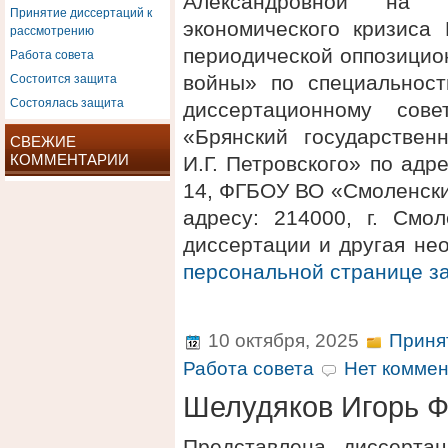
Александровной на 
Принятие диссертаций к
экономического кризиса
рассмотрению
периодической оппозицио
Работа совета
Состоится защита
войны» по специальност
Состоялась защита
диссертационному сов
«Брянский государствен
СВЕЖИЕ
КОММЕНТАРИИ
И.Г. Петровского» по адре
14, ФГБОУ ВО «Смоленски
адресу: 214000, г. Смол
диссертации и другая не
персональной странице 
10 октября, 2025
Приня
Работа совета
Нет коммен
Шелудяков Игорь 
Представлена диссерта