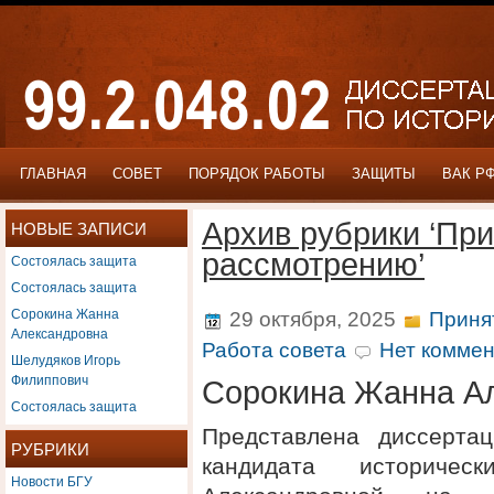
ГЛАВНАЯ
СОВЕТ
ПОРЯДОК РАБОТЫ
ЗАЩИТЫ
ВАК Р
Архив рубрики ‘При
НОВЫЕ ЗАПИСИ
рассмотрению’
Состоялась защита
Состоялась защита
Сорокина Жанна
29 октября, 2025
Приня
Александровна
Работа совета
Нет коммен
Шелудяков Игорь
Филиппович
Сорокина Жанна А
Состоялась защита
Представлена диссерта
РУБРИКИ
кандидата историче
Новости БГУ