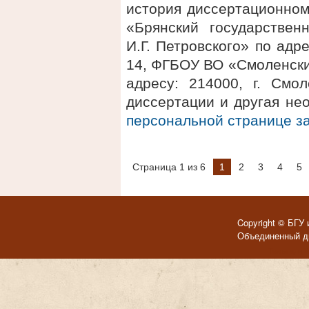
история диссертационном
«Брянский государствен
И.Г. Петровского» по адре
14, ФГБОУ ВО «Смоленски
адресу: 214000, г. Смол
диссертации и другая не
персональной странице 
Страница 1 из 6
1
2
3
4
5
Copyright © БГУ 
Объединенный ди
Темы для