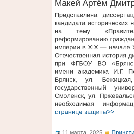
Макей Артём Дмит
Представлена диссерта
кандидата исторических 
на тему «Правител
реформированию гражданс
империи в XIX — начале 
Отечественная история д
при ФГБОУ ВО «Брянски
имени академика И.Г. Пе
Брянск, ул. Бежицка
государственный униве
Смоленск, ул. Пржевальск
необходимая информ
странице защиты>>
11 марта, 2025
Приняти