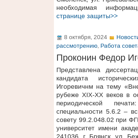
необходимая информ
странице защиты>>
8 октября, 2024
Новост
рассмотрению
,
Работа совет
Проконин Федор Иг
Представлена диссерта
кандидата историчес
Игоревичнм на тему «Вн
рубеже XIX-XX веков в о
периодической печат
специальности 5.6.2 – в
совету 99.2.048.02 при 
университет имени акаде
241036, г. Брянск, ул. 