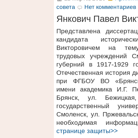
совета
Нет комментариев 
Янкович Павел Вик
Представлена диссерта
кандидата историче
Викторовичем на тему
трудовых учреждений С
губерний в 1917-1929 г
Отечественная история д
при ФГБОУ ВО «Брянски
имени академика И.Г. Пе
Брянск, ул. Бежицка
государственный униве
Смоленск, ул. Пржевальск
необходимая информ
странице защиты>>