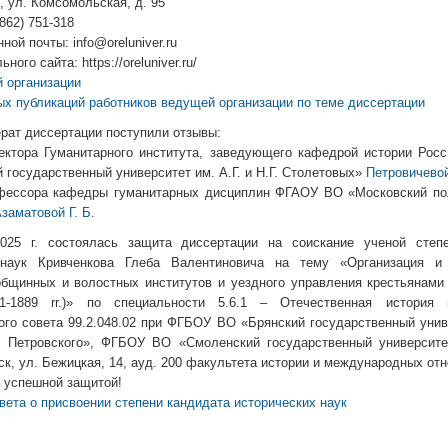
л, ул. Комсомольская, д. 95
862) 751-318
ной почты: info@oreluniver.ru
ого сайта: https://oreluniver.ru/
 организации
ых публикаций работников ведущей организации по теме диссертации
ерат диссертации поступили отзывы:
иректора Гуманитарного института, заведующего кафедрой истории Ро
 государственный университет им. А.Г. и Н.Г. Столетовых»
Петровичевой
рофессора кафедры гуманитарных дисциплин ФГАОУ ВО «Московский по
заматовой Г. Б.
025 г. состоялась защита диссертации на соискание ученой степ
 наук Кривченкова Глеба Валентиновича на тему «Организация и
общинных и волостных институтов и уездного управления крестьянами
61-1889 rr.)» по специальности 5.6.1 – Отечественная история
ого совета 99.2.048.02 при ФГБОУ ВО «Брянский государственный унив
. Петровского», ФГБОУ ВО «Смоленский государственный университе
нск, ул. Бежицкая, 14, ауд. 200 факультета истории и международных от
 успешной защитой!
вета о присвоении степени кандидата исторических наук