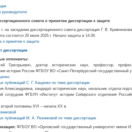
ации
о руководителя
ссертационного совета о принятии диссертации к защите
 г. на заседании диссертационного совета диссертация Г. В. Кривченков
та состоится 20 июня 2025 г. Начало защиты в 14.00.
а о принятии к защите
т диссертации
ые оппоненты:
ей Григорьевич, доктор исторических наук, профессор, профе
ния истории России ФГБОУ ВО «Санкт-Петербургский государственный у
щенко
х публикаций С. Г. Кащенко по теме диссертации
ия Александровна, кандидат исторических наук, начальник отдела подг
ый сотрудник ФГБУН «Институт истории Сибирского отделения Россий
 второй половины XVI – начала XX в.
езниковой
ых публикаций М. А. Резниковой по теме диссертации
низация:
ФГБОУ ВО «Орловский государственный университет имени И.С