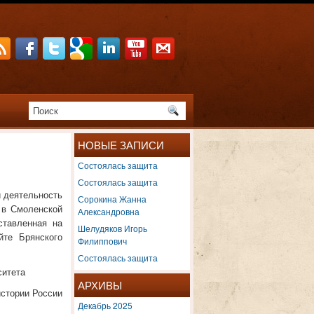
НОВЫЕ ЗАПИСИ
Состоялась защита
Состоялась защита
и деятельность
Сорокина Жанна
 в Смоленской
Александровна
ставленная на
Шелудяков Игорь
йте Брянского
Филиппович
Состоялась защита
ситета
АРХИВЫ
стории России
Декабрь 2025