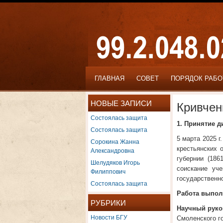
ГЛАВНАЯ
СОВЕТ
ПОРЯДОК РАБ
НОВЫЕ ЗАПИСИ
Кривчен
Состоялась защита
1. Принятие 
Состоялась защита
5 марта 2025 г
Сорокина Жанна
крестьянских 
Александровна
губернии (186
Шелудяков Игорь
соискание уч
Филиппович
государственно
Состоялась защита
Работа выпол
РУБРИКИ
Научный руко
Новости БГУ
Смоленского г