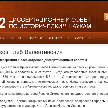
ОТЫ
ЗАЩИТЫ
ВАК РФ
ВЕСТНИК БГУ
САЙТ БГУ
ков Глеб Валентинович
диссертации к рассмотрению диссертационным советом
. диссертация Кривченкова Глеба Валентиновича на тему «Организация 
общинных и волостных институтов и уездного управления крестьянами
1-1889 rr.)» по специальности 5.6. 1 — Отечественная история, пред
еной степени кандидата исторических наук, была размещена на са
го университета и Смоленского государственного университета.
нена
на кафедре истории России Смоленского государственного универ
водитель:
доктор исторических наук, профессор, профессор кафедры и
осударственного университета Горская Наталия Ивановна