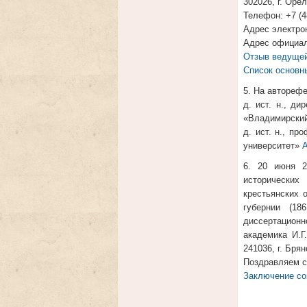
302026, г. Оре
Телефон: +7 (4
Адрес электрон
Адрес официальн
Отзыв ведущей
Список основн
5. На автореф
д. ист. н., д
«Владимирский
д. ист. н., п
университет»
А
6. 20 июня 2
исторических
крестьянских 
губернии (18
диссертационн
академика И.Г
241036, г. Бря
Поздравляем с
Заключение со