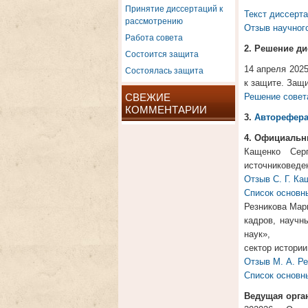
Принятие диссертаций к
Текст диссерт
рассмотрению
Отзыв научног
Работа совета
2. Решение ди
Состоится защита
Состоялась защита
14 апреля 2025
к защите. Защи
СВЕЖИЕ
Решение совет
КОММЕНТАРИИ
3.
Авторефера
4. Официальн
Кащенко Серг
источниковеде
Отзыв С. Г. Ка
Список основны
Резникова Мар
кадров, научн
наук»,
сектор истории
Отзыв М. А. Р
Список основн
Ведущая орга