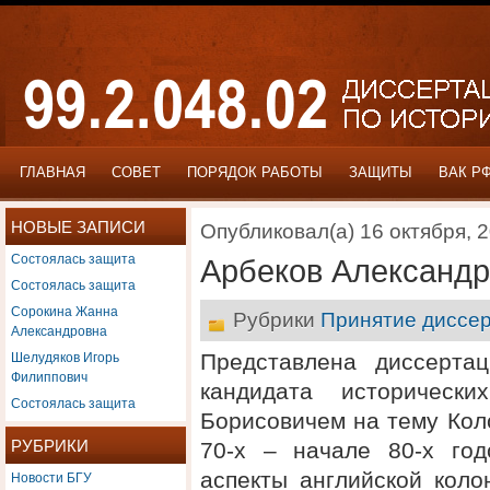
ГЛАВНАЯ
СОВЕТ
ПОРЯДОК РАБОТЫ
ЗАЩИТЫ
ВАК Р
НОВЫЕ ЗАПИСИ
Опубликовал(а) 16 октября, 
Состоялась защита
Арбеков Александр
Состоялась защита
Сорокина Жанна
Рубрики
Принятие диссер
Александровна
Шелудяков Игорь
Представлена диссерта
Филиппович
кандидата историческ
Состоялась защита
Борисовичем на тему Кол
РУБРИКИ
70-х – начале 80-х год
Новости БГУ
аспекты английской коло