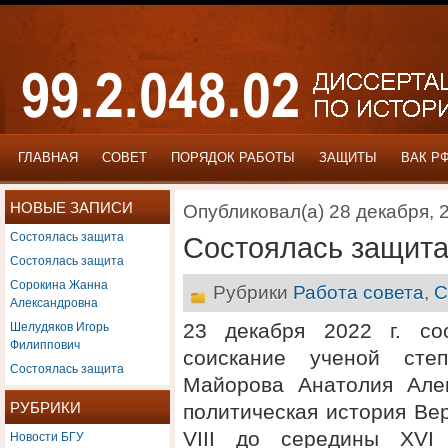
ГЛАВНАЯ
СОВЕТ
ПОРЯДОК РАБОТЫ
ЗАЩИТЫ
ВАК Р
НОВЫЕ ЗАПИСИ
Опубликовал(а) 28 декабря, 
Состоялась защита
Состоялась защит
Состоялась защита
Сорокина Жанна
Рубрики
Работа совета
,
С
Александровна
Шелудяков Игорь
23 декабря 2022 г. со
Филиппович
соискание ученой степ
Состоялась защита
Майорова Анатолия Але
РУБРИКИ
политическая история Вер
Новости БГУ
VIII до середины XVI 