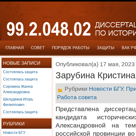
ГЛАВНАЯ
СОВЕТ
ПОРЯДОК РАБОТЫ
ЗАЩИТЫ
ВАК Р
НОВЫЕ ЗАПИСИ
Опубликовал(а) 17 мая, 2023
Состоялась защита
Зарубина Кристина
Состоялась защита
Сорокина Жанна
Рубрики
Новости БГУ
,
При
Александровна
Работа совета
Шелудяков Игорь
Филиппович
Представлена диссерта
Состоялась защита
кандидата историчес
РУБРИКИ
Александровной на тем
Новости БГУ
российской провинции во