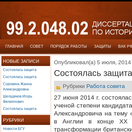
ГЛАВНАЯ
СОВЕТ
ПОРЯДОК РАБОТЫ
ЗАЩИТЫ
ВАК Р
НОВЫЕ ЗАПИСИ
Опубликовал(а) 5 июля, 2014
Состоялась защита
Состоялась защит
Состоялась защита
Сорокина Жанна
Рубрики
Работа совета
Александровна
Шелудяков Игорь
27 июня 2014 г. состояла
Филиппович
ученой степени кандидат
Состоялась защита
Александровича на тему 
РУБРИКИ
в Англии в конце XX 
Новости БГУ
трансформации британск