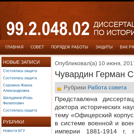
ГЛАВНАЯ
СОВЕТ
ПОРЯДОК РАБОТЫ
ЗАЩИТЫ
ВАК Р
НОВЫЕ ЗАПИСИ
Опубликовал(а) 10 июня, 201
Состоялась защита
Чувардин Герман С
Состоялась защита
Сорокина Жанна
Рубрики
Работа совета
Александровна
Шелудяков Игорь
Представлена диссерта
Филиппович
доктора исторических на
Состоялась защита
тему «Офицерский корпус
РУБРИКИ
в системе военной и вое
Новости БГУ
империи 1881-1914 г. 