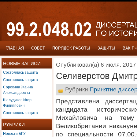
ГЛАВНАЯ
СОВЕТ
ПОРЯДОК РАБОТЫ
ЗАЩИТЫ
ВАК Р
НОВЫЕ ЗАПИСИ
Опубликовал(а) 6 июля, 2017
Состоялась защита
Селиверстов Дмит
Состоялась защита
Сорокина Жанна
Рубрики
Принятие диссер
Александровна
Шелудяков Игорь
Представлена диссерта
Филиппович
кандидата историческ
Состоялась защита
Михайловича на тему 
РУБРИКИ
Великобритании наканун
Новости БГУ
по специальности 07.00