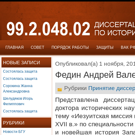
ГЛАВНАЯ
СОВЕТ
ПОРЯДОК РАБОТЫ
ЗАЩИТЫ
ВАК Р
НОВЫЕ ЗАПИСИ
Опубликовал(а) 1 ноября, 20
Состоялась защита
Федин Андрей Вал
Состоялась защита
Сорокина Жанна
Рубрики
Принятие диссер
Александровна
Шелудяков Игорь
Представлена диссерта
Филиппович
доктора исторических на
Состоялась защита
тему «Иезуитская миссия
РУБРИКИ
XVII в.» по специальности
Новости БГУ
и новейшая история Зап