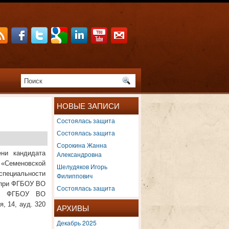
НОВЫЕ ЗАПИСИ
Состоялась защита
Состоялась защита
Сорокина Жанна
ени кандидата
Александровна
«Семеновской
Шелудяков Игорь
специальности
Филиппович
2 при ФГБОУ ВО
Состоялась защита
о», ФГБОУ ВО
, 14, ауд. 320
АРХИВЫ
Декабрь 2025