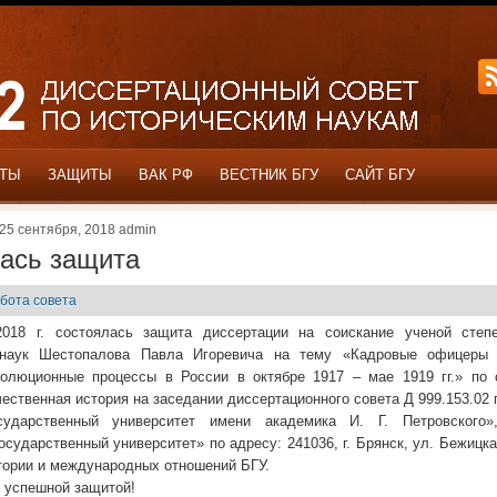
ОТЫ
ЗАЩИТЫ
ВАК РФ
ВЕСТНИК БГУ
САЙТ БГУ
25 сентября, 2018 admin
ась защита
бота совета
2018 г. состоялась защита диссертации на соискание ученой степ
 наук Шестопалова Павла Игоревича на тему «Кадровые офицеры 
олюционные процессы в России в октябре 1917 – мае 1919 гг.» по 
чественная история на заседании диссертационного совета Д 999.153.0
сударственный университет имени академика И. Г. Петровског
сударственный университет» по адресу: 241036, г. Брянск, ул. Бежицкая
тории и международных отношений БГУ.
 успешной защитой!