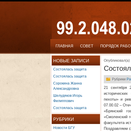
ГЛАВНАЯ
СОВЕТ
ПОРЯДОК РАБ
НОВЫЕ ЗАПИСИ
Опубликовал(а) 
Состоял
Состоялась защита
Состоялась защита
Рубрики
Ра
Сорокина Жанна
21 сентября 
Александровна
исторических
Шелудяков Игорь
пехоты» и рев
Филиппович
07.00.02 – Оте
Состоялась защита
«Брянский го
«Смоленский го
РУБРИКИ
факультета ис
Новости БГУ
Поздравляем с