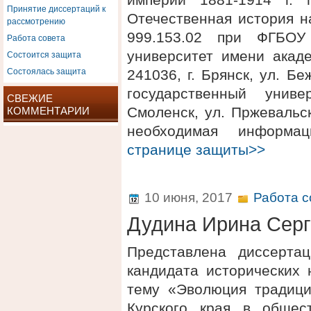
Принятие диссертаций к
Отечественная история н
рассмотрению
999.153.02 при ФГБОУ
Работа совета
Состоится защита
университет имени акаде
Состоялась защита
241036, г. Брянск, ул. 
государственный униве
СВЕЖИЕ
Смоленск, ул. Пржевальск
КОММЕНТАРИИ
необходимая информ
странице защиты>>
10 июня, 2017
Работа с
Дудина Ирина Сер
Представлена диссерта
кандидата исторических
тему «Эволюция традици
Курского края в общест