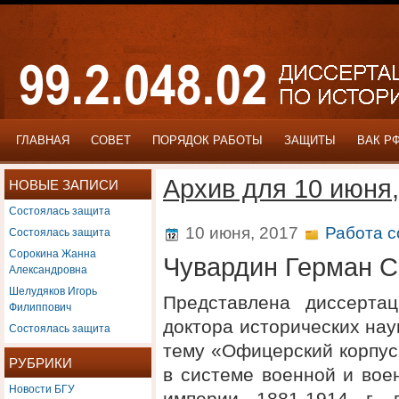
ГЛАВНАЯ
СОВЕТ
ПОРЯДОК РАБОТЫ
ЗАЩИТЫ
ВАК Р
Архив для 10 июня,
НОВЫЕ ЗАПИСИ
Состоялась защита
Состоялась защита
10 июня, 2017
Работа с
Сорокина Жанна
Чувардин Герман С
Александровна
Шелудяков Игорь
Представлена диссерта
Филиппович
доктора исторических на
Состоялась защита
тему «Офицерский корпус
РУБРИКИ
в системе военной и вое
Новости БГУ
империи 1881-1914 г. 