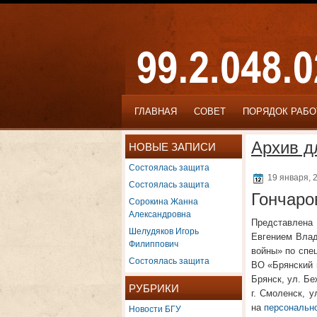
ГЛАВНАЯ
СОВЕТ
ПОРЯДОК РАБ
Архив д
НОВЫЕ ЗАПИСИ
Состоялась защита
19 января, 
Состоялась защита
Гончаро
Сорокина Жанна
Александровна
Представлена 
Шелудяков Игорь
Евгением Влад
Филиппович
войны» по спе
Состоялась защита
ВО «Брянский г
Брянск, ул. Б
РУБРИКИ
г. Смоленск, 
Новости БГУ
на
персональн