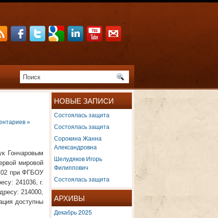
НОВЫЕ ЗАПИСИ
Состоялась защита
ентариев »
Состоялась защита
Сорокина Жанна
Александровна
ук Гончаровым
Шелудяков Игорь
ервой мировой
Филиппович
8.02 при ФГБОУ
Состоялась защита
су: 241036, г.
дресу: 214000,
АРХИВЫ
мация доступны
Декабрь 2025