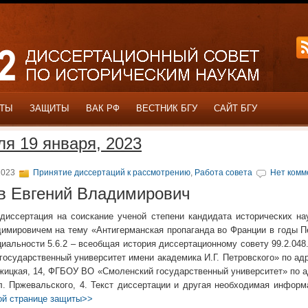
ОТЫ
ЗАЩИТЫ
ВАК РФ
ВЕСТНИК БГУ
САЙТ БГУ
ля 19 января, 2023
2023
Принятие диссертаций к рассмотрению
,
Работа совета
Нет комм
в Евгений Владимирович
диссертация на соискание ученой степени кандидата исторических на
имировичем на тему «Антигерманская пропаганда во Франции в годы П
циальности 5.6.2 – всеобщая история диссертационному совету 99.2.04
осударственный университет имени академика И.Г. Петровского» по адре
ежицкая, 14, ФГБОУ ВО «Смоленский государственный университет» по а
ул. Пржевальского, 4. Текст диссертации и другая необходимая инфор
ой странице защиты>>