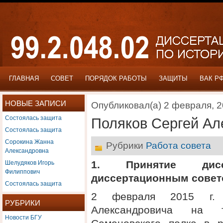
ГЛАВНАЯ
СОВЕТ
ПОРЯДОК РАБОТЫ
ЗАЩИТЫ
ВАК Р
НОВЫЕ ЗАПИСИ
Опубликовал(а) 2 февраля, 
Состоялась защита
Поляков Сергей Ал
Состоялась защита
Сорокина Жанна
Рубрики
Работа совета
Александровна
Шелудяков Игорь
1. Принятие дис
Филиппович
диссертационным сове
Состоялась защита
2 февраля 2015 г. 
РУБРИКИ
Александровича на 
Новости БГУ