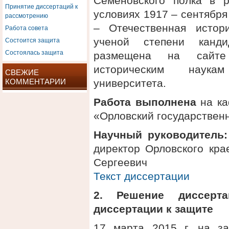
Семеновского полка в р
Принятие диссертаций к
условиях 1917 – сентября 
рассмотрению
– Отечественная истор
Работа совета
Состоится защита
ученой степени канди
Состоялась защита
размещена на сайте
историческим наукам
СВЕЖИЕ
КОММЕНТАРИИ
университета.
Работа выполнена
на ка
«Орловский государствен
Научный руководитель:
директор Орловского кра
Сергеевич
Текст диссертации
2. Решение диссерт
диссертации к защите
17 марта 2015 г. на за