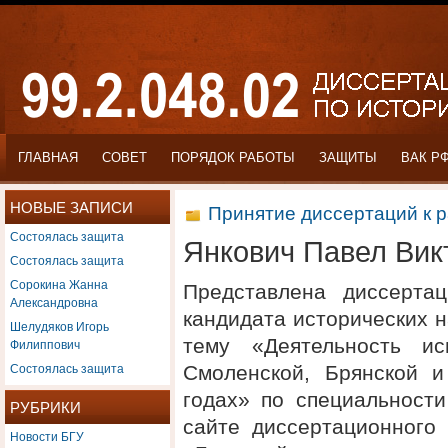
ГЛАВНАЯ
СОВЕТ
ПОРЯДОК РАБОТЫ
ЗАЩИТЫ
ВАК Р
НОВЫЕ ЗАПИСИ
Принятие диссертаций к 
Состоялась защита
Янкович Павел Вик
Состоялась защита
Сорокина Жанна
Представлена диссерта
Александровна
кандидата исторических 
Шелудяков Игорь
тему «Деятельность ис
Филиппович
Состоялась защита
Смоленской, Брянской и
годах» по специальности
РУБРИКИ
сайте диссертационного
Новости БГУ