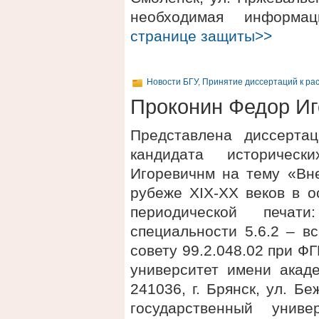
необходимая информ
странице защиты>>
Новости БГУ
,
Принятие диссертаций к ра
Проконин Федор Иг
Представлена диссерта
кандидата историчес
Игоревичнм на тему «Вн
рубеже XIX-XX веков в о
периодической печат
специальности 5.6.2 – в
совету 99.2.048.02 при 
университет имени акаде
241036, г. Брянск, ул. 
государственный униве