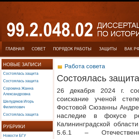
ГЛАВНАЯ
СОВЕТ
ПОРЯДОК РАБОТЫ
ЗАЩИТЫ
ВАК Р
НОВЫЕ ЗАПИСИ
Работа совета
Состоялась защита
Состоялась защит
Состоялась защита
Сорокина Жанна
26 декабря 2024 г. со
Александровна
соискание ученой степ
Шелудяков Игорь
Фостовой Сюзанны Андрее
Филиппович
Состоялась защита
наследие в фокусе ре
Калининградской области
РУБРИКИ
5.6.1 – Отечестве
Новости БГУ