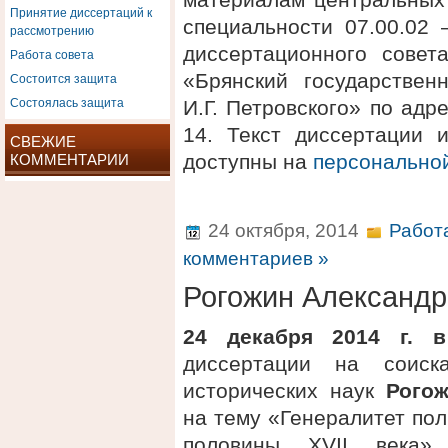
Принятие диссертаций к
специальности 07.00.02 
рассмотрению
диссертационного сове
Работа совета
Состоится защита
«Брянский государствен
Состоялась защита
И.Г. Петровского» по адре
14. Текст диссертации 
СВЕЖИЕ
доступны на
персонально
КОММЕНТАРИИ
24 октября, 2014
Работ
комментариев »
Рогожин Александр
24 декабря 2014 г. в
диссертации на соиск
исторических наук
Рого
на тему «Генералитет пол
половины XVII века»