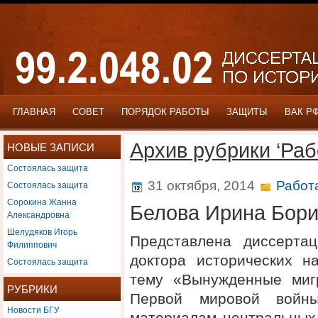
ГЛАВНАЯ
СОВЕТ
ПОРЯДОК РАБОТЫ
ЗАЩИТЫ
ВАК Р
Архив рубрики ‘Раб
НОВЫЕ ЗАПИСИ
Состоялась защита
Состоялась защита
31 октября, 2014
Работ
Сорокина Жанна
Белова Ирина Бор
Александровна
Шелудяков Игорь
Представлена диссерта
Филиппович
доктора исторических 
Состоялась защита
тему «Вынужденные миг
РУБРИКИ
Первой мировой войны
Новости БГУ
материалам центральных 