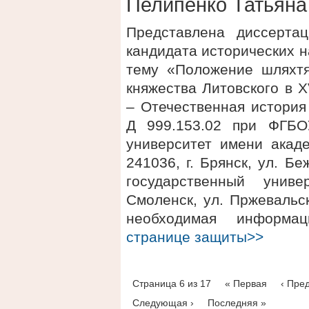
Пелипенко Татьяна
Представлена диссерта
кандидата исторических 
тему «Положение шляхтя
княжества Литовского в X
– Отечественная история
Д 999.153.02 при ФГБО
университет имени акаде
241036, г. Брянск, ул. 
государственный униве
Смоленск, ул. Пржевальск
необходимая информ
странице защиты>>
Страница 6 из 17
« Первая
‹ Пре
Следующая ›
Последняя »