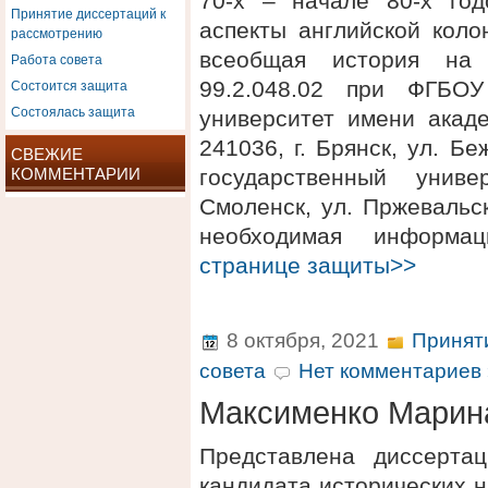
70-х – начале 80-х год
Принятие диссертаций к
аспекты английской коло
рассмотрению
всеобщая история на 
Работа совета
Состоится защита
99.2.048.02 при ФГБОУ
Состоялась защита
университет имени акаде
241036, г. Брянск, ул. 
СВЕЖИЕ
КОММЕНТАРИИ
государственный униве
Смоленск, ул. Пржевальск
необходимая информ
странице защиты>>
8 октября, 2021
Принят
совета
Нет комментариев 
Максименко Марин
Представлена диссерта
кандидата исторических 