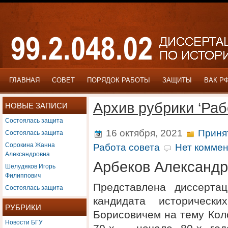
ГЛАВНАЯ
СОВЕТ
ПОРЯДОК РАБОТЫ
ЗАЩИТЫ
ВАК Р
Архив рубрики ‘Раб
НОВЫЕ ЗАПИСИ
Состоялась защита
Состоялась защита
16 октября, 2021
Приня
Сорокина Жанна
Работа совета
Нет коммен
Александровна
Арбеков Александр
Шелудяков Игорь
Филиппович
Представлена диссерта
Состоялась защита
кандидата историческ
РУБРИКИ
Борисовичем на тему Кол
Новости БГУ