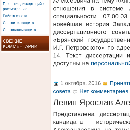
Алексеевича на тему «Ан
Принятие диссертаций к
отношения в системе 
рассмотрению
специальности 07.00.0
Работа совета
Состоится защита
новейшая история Запа
Состоялась защита
диссертационного сове
«Брянский государствен
СВЕЖИЕ
КОММЕНТАРИИ
И.Г. Петровского» по адре
14. Текст диссертации 
доступны на
персонально
1 октября, 2016
Принят
совета
Нет комментариев 
Левин Ярослав Ал
Представлена диссерта
кандидата историче
Александровича на тему