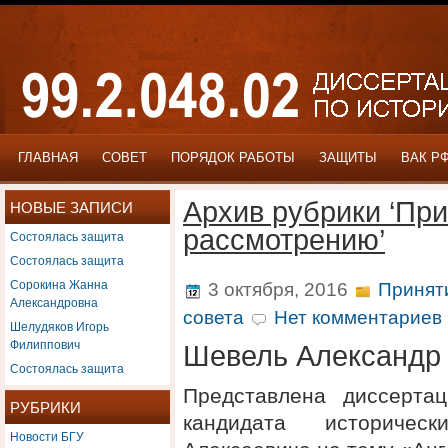
ГЛАВНАЯ
СОВЕТ
ПОРЯДОК РАБОТЫ
ЗАЩИТЫ
ВАК Р
Архив рубрики ‘При
НОВЫЕ ЗАПИСИ
рассмотрению’
Состоялась защита
Состоялась защита
Сорокина Жанна
3 октября, 2016
Принят
Александровна
совета
Нет комментариев 
Шелудяков Игорь
Филиппович
Шевель Александр
Состоялась защита
Представлена диссерта
РУБРИКИ
кандидата историче
Новости БГУ