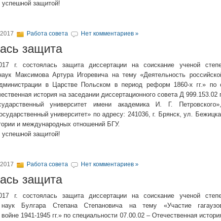
 успешной защитой!
 2017
Работа совета
Нет комментариев »
ась защита
017 г. состоялась защита диссертации на соискание ученой степ
наук Максимова Артура Игоревича на тему «Деятельность российско
дминистрации в Царстве Польском в период реформ 1860-х гг.» по 
чественная история на заседании диссертационного совета Д 999.153.0
сударственный университет имени академика И. Г. Петровског
сударственный университет» по адресу: 241036, г. Брянск, ул. Бежицкая
тории и международных отношений БГУ.
 успешной защитой!
 2017
Работа совета
Нет комментариев »
ась защита
017 г. состоялась защита диссертации на соискание ученой степ
х наук Булгара Степана Степановича на тему «Участие гагауз
войне 1941-1945 гг.» по специальности 07.00.02 – Отечественная истори