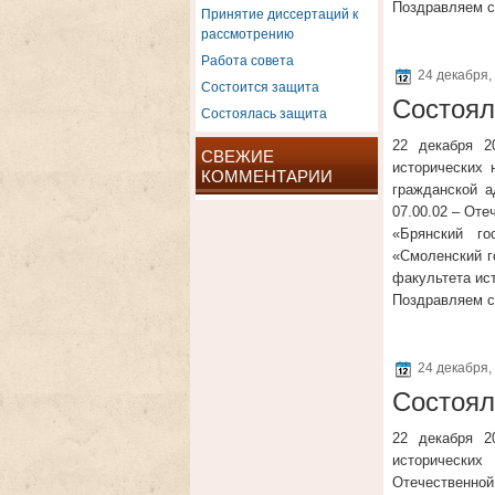
Поздравляем с
Принятие диссертаций к
рассмотрению
Работа совета
24 декабря,
Состоится защита
Состоял
Состоялась защита
22 декабря 2
СВЕЖИЕ
исторических 
КОММЕНТАРИИ
гражданской а
07.00.02 – Оте
«Брянский го
«Смоленский го
факультета ис
Поздравляем с
24 декабря,
Состоял
22 декабря 2
исторически
Отечественной 