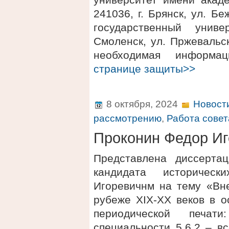
241036, г. Брянск, ул. 
государственный униве
Смоленск, ул. Пржевальск
необходимая информ
странице защиты>>
8 октября, 2024
Новост
рассмотрению
,
Работа совет
Проконин Федор Иг
Представлена диссерта
кандидата историчес
Игоревичнм на тему «Вн
рубеже XIX-XX веков в о
периодической печат
специальности 5.6.2 – в