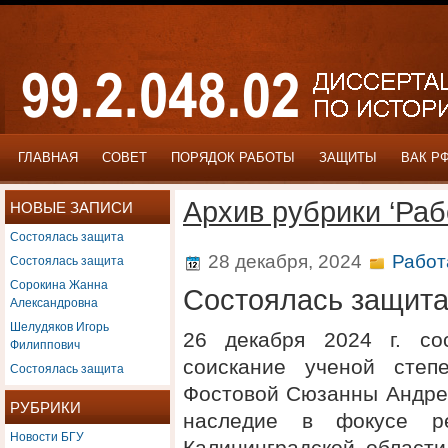
ГЛАВНАЯ
СОВЕТ
ПОРЯДОК РАБОТЫ
ЗАЩИТЫ
ВАК Р
Архив рубрики ‘Раб
НОВЫЕ ЗАПИСИ
Состоялась защита
Состоялась защита
28 декабря, 2024
Работ
Сорокина Жанна
Состоялась защит
Александровна
Шелудяков Игорь
26 декабря 2024 г. со
Филиппович
соискание ученой степ
Состоялась защита
Фостовой Сюзанны Андрее
РУБРИКИ
наследие в фокусе ре
Новости БГУ
Калининградской области